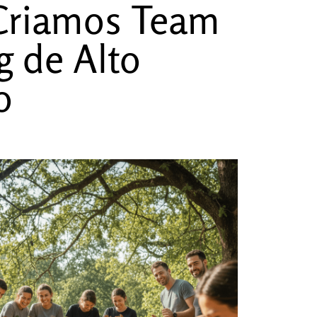
riamos Team
g de Alto
o