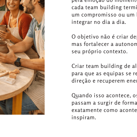
cada team building term
um compromisso ou um h
integrar no dia a dia.
O objetivo não é criar d
mas fortalecer a autono
seu próprio contexto.
Criar team building de a
para que as equipas se 
direção e recuperem ener
Quando isso acontece, os
passam a surgir de form
exatamente como acontec
inspiram.