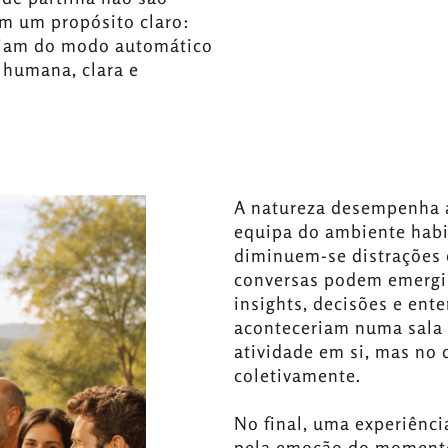
m um propósito claro:
saiam do modo automático
 humana, clara e
A natureza desempenha aq
equipa do ambiente habit
diminuem-se distrações 
conversas podem emergir
insights, decisões e ent
aconteceriam numa sala 
atividade em si, mas no 
coletivamente.
No final, uma experiênc
pela emoção do momento,