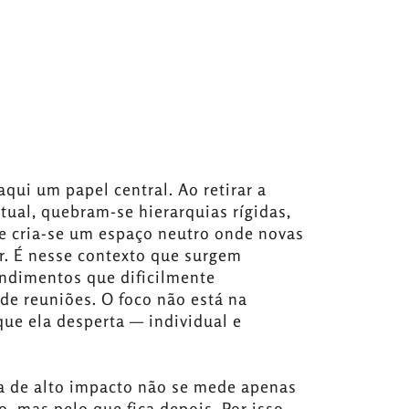
ui um papel central. Ao retirar a
ual, quebram-se hierarquias rígidas,
e cria-se um espaço neutro onde novas
. É nesse contexto que surgem
endimentos que dificilmente
de reuniões. O foco não está na
que ela desperta — individual e
ia de alto impacto não se mede apenas
 mas pelo que fica depois. Por isso,