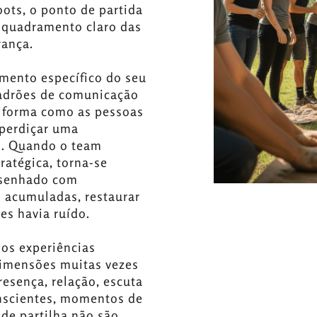
Roots, o ponto de partida
enquadramento claro das
rança.
mento específico do seu
 padrões de comunicação
a forma como as pessoas
sperdiçar uma
o. Quando o team
ratégica, torna-se
esenhado com
 acumuladas, restaurar
es havia ruído.
mos experiências
dimensões muitas vezes
esença, relação, escuta
nscientes, momentos de
 de partilha não são