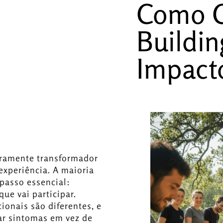
Como C
Buildin
Impact
iramente transformador
xperiência. A maioria
 passo essencial:
e vai participar.
ionais são diferentes, e
tar sintomas em vez de